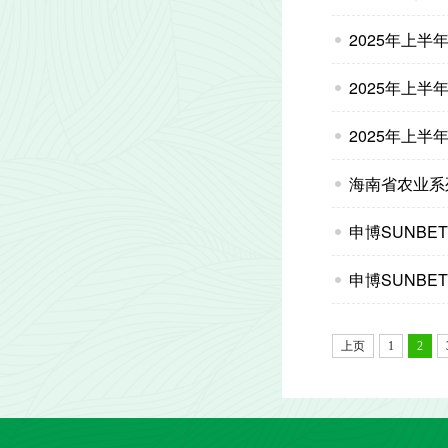
2025年上
2025年上
2025年上
海南省农业系
申博SUNB
申博SUNBE
上页
1
2