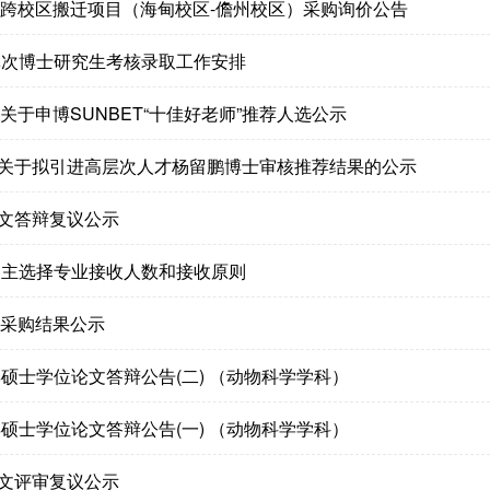
ET跨校区搬迁项目（海甸校区-儋州校区）采购询价公告
二批次博士研究生考核录取工作安排
T关于申博SUNBET“十佳好老师”推荐人选公示
关于拟引进高层次人才杨留鹏博士审核推荐结果的公示
文答辩复议公示
工自主选择专业接收人数和接收原则
T采购结果公示
年硕士学位论文答辩公告(二) （动物科学学科）
年硕士学位论文答辩公告(一) （动物科学学科）
文评审复议公示