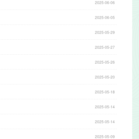
2025-06-06
2025-06-05
2025-05-29
2025-05-27
2025-05-26
2025-05-20
2025-05-18
2025-05-14
2025-05-14
2025-05-09