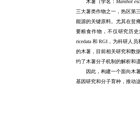
木薯（学名：
Manihot esc
三大薯类作物之一，热区第三
能源的关键原料。尤其在贫瘠
要粮食作物，不仅研究历史
ricedata 和 RGI
的木薯，目前相关研究和数
约了木薯分子机制的解析和
因此，构建一个面向木
基因研究和分子育种，推动