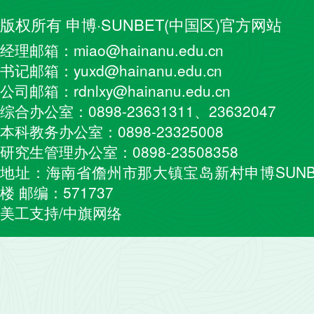
版权所有 申博·SUNBET(中国区)官方网站
经理邮箱：miao@hainanu.edu.cn
书记邮箱：yuxd@hainanu.edu.cn
公司邮箱：rdnlxy@hainanu.edu.cn
综合办公室：0898-23631311、23632047
本科教务办公室：0898-23325008
研究生管理办公室：0898-23508358
地址：海南省儋州市那大镇宝岛新村申博SUNB
楼 邮编：571737
美工支持/中旗网络