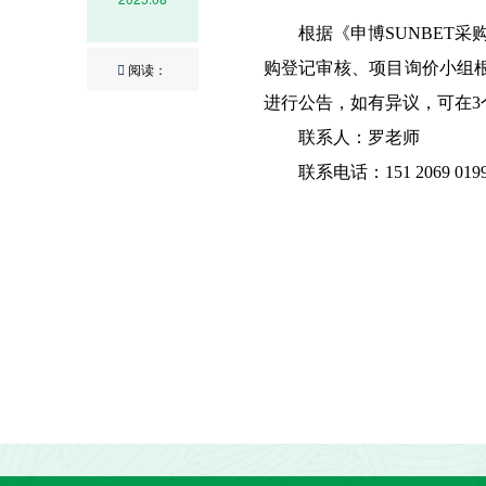
根据《申博SUNBET采
购登记审核、项目询价小组根
阅读：
进行公告，如有异议，可在3
联系人：罗老师
联系电话：151 2069 019